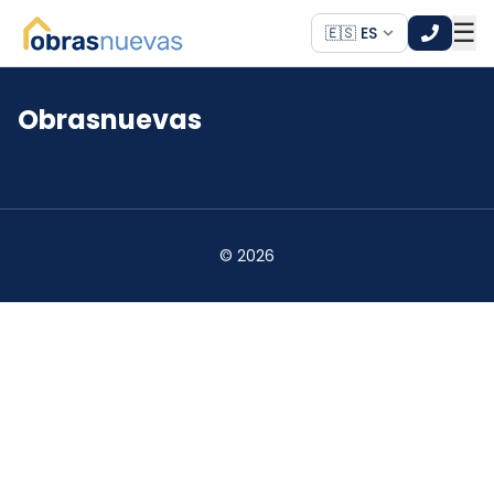
☰
🇪🇸 ES
Obrasnuevas
*
*
©
2026