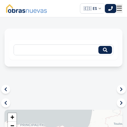
☰
🇪🇸 ES
*
*
+
−