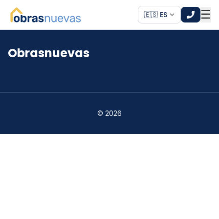
☰
🇪🇸 ES
Obrasnuevas
*
*
©
2026