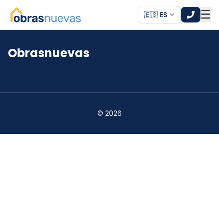
☰
🇪🇸 ES
Obrasnuevas
*
*
©
2026