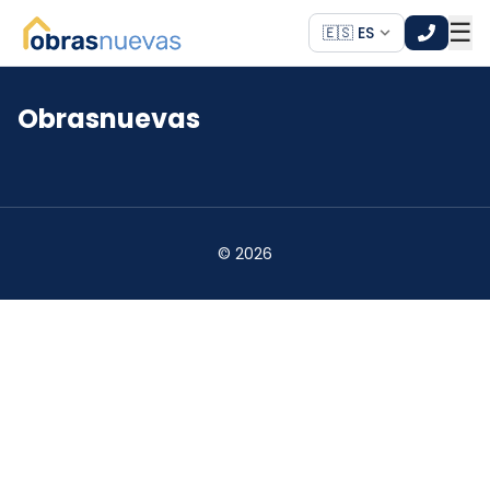
☰
🇪🇸 ES
Obrasnuevas
*
*
©
2026