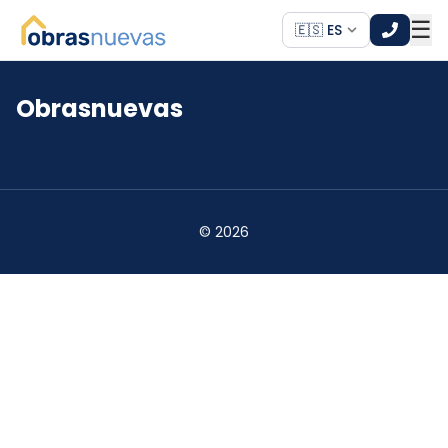
☰
🇪🇸 ES
Obrasnuevas
*
*
©
2026