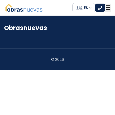
☰
🇪🇸 ES
Obrasnuevas
*
*
©
2026