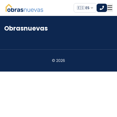
☰
🇪🇸 ES
Obrasnuevas
*
*
©
2026