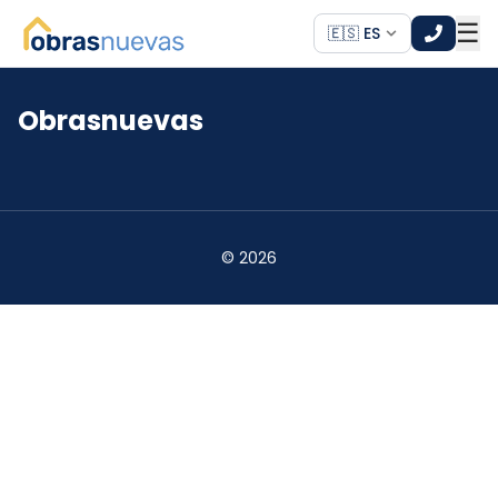
☰
🇪🇸 ES
Obrasnuevas
*
*
©
2026