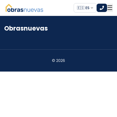
☰
🇪🇸 ES
Obrasnuevas
*
*
©
2026