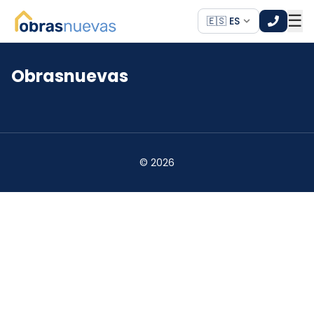
☰
🇪🇸 ES
Obrasnuevas
*
*
©
2026