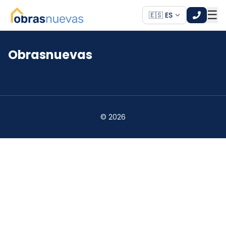
☰
🇪🇸 ES
Obrasnuevas
*
*
©
2026