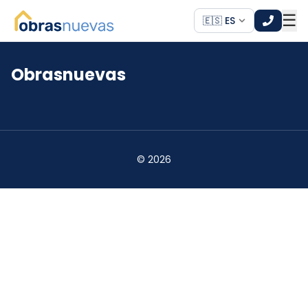
☰
🇪🇸 ES
Obrasnuevas
*
*
©
2026