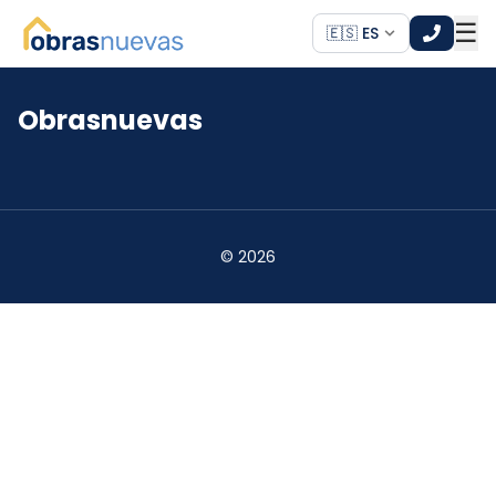
☰
🇪🇸 ES
Obrasnuevas
*
*
©
2026