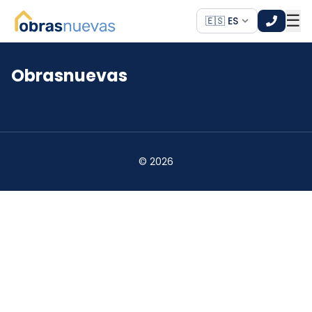
☰
🇪🇸 ES
Obrasnuevas
*
*
©
2026