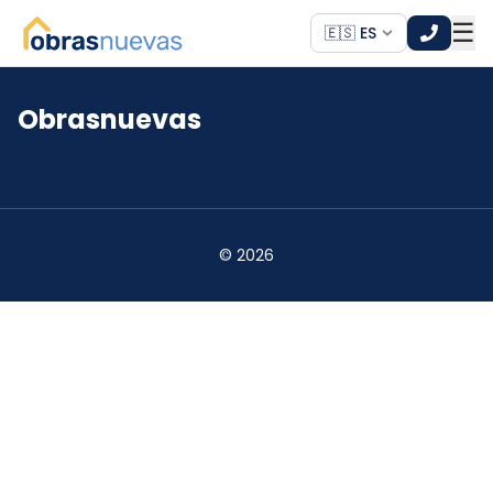
☰
🇪🇸 ES
Obrasnuevas
*
*
©
2026