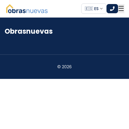
☰
🇪🇸 ES
Obrasnuevas
*
*
©
2026