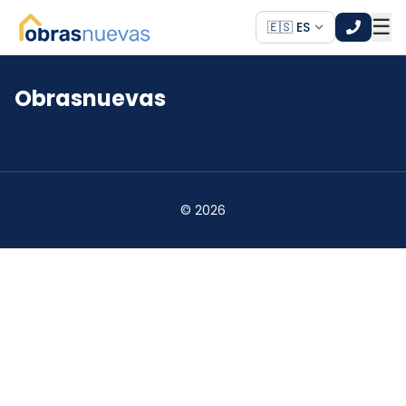
☰
🇪🇸 ES
Obrasnuevas
*
*
©
2026