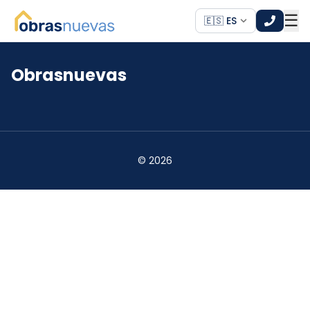
☰
🇪🇸 ES
Obrasnuevas
*
*
©
2026