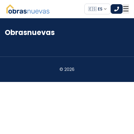
☰
🇪🇸 ES
Obrasnuevas
*
*
©
2026