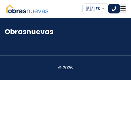
☰
🇪🇸 ES
Obrasnuevas
*
*
©
2026