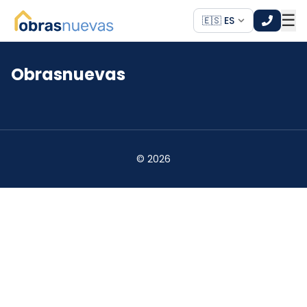
☰
🇪🇸 ES
Obrasnuevas
*
*
©
2026