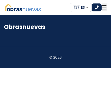
☰
🇪🇸 ES
Obrasnuevas
*
*
©
2026