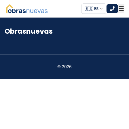
☰
🇪🇸 ES
Obrasnuevas
*
*
©
2026