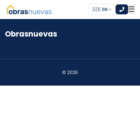
☰
🇬🇧 EN
Obrasnuevas
*
*
©
2026