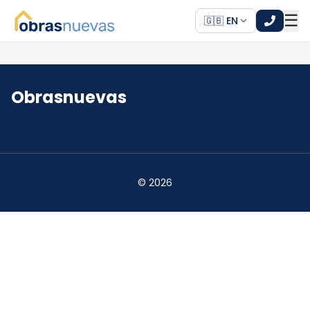
☰
🇬🇧 EN
*
Obrasnuevas
*
©
2026