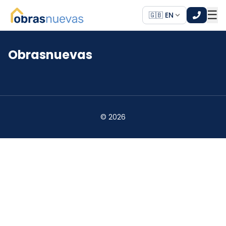
☰
🇬🇧 EN
Obrasnuevas
*
*
©
2026