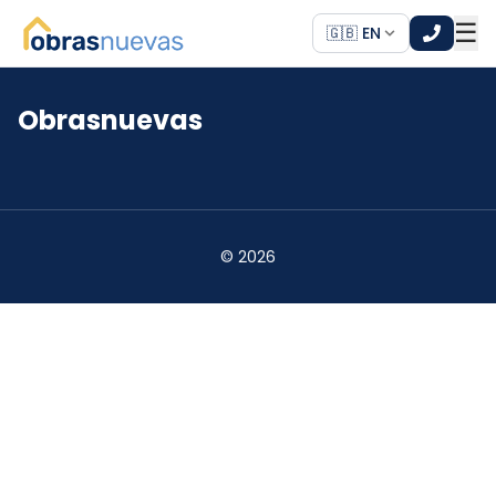
☰
🇬🇧 EN
Obrasnuevas
*
*
©
2026