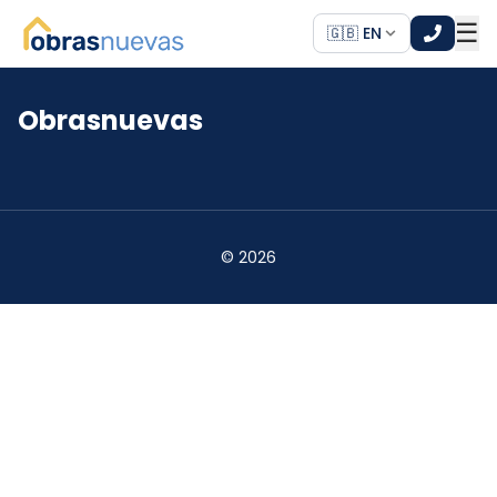
☰
🇬🇧 EN
Obrasnuevas
*
*
©
2026