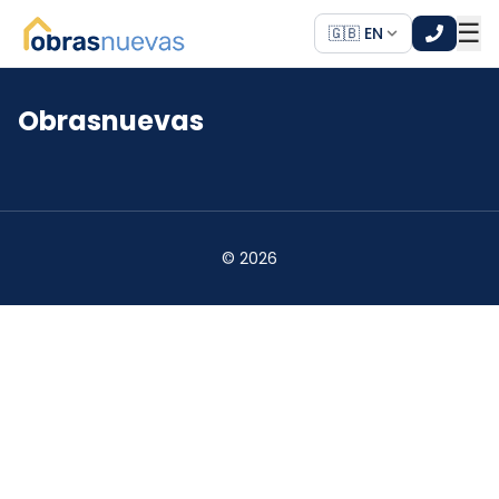
☰
🇬🇧 EN
Obrasnuevas
*
*
©
2026