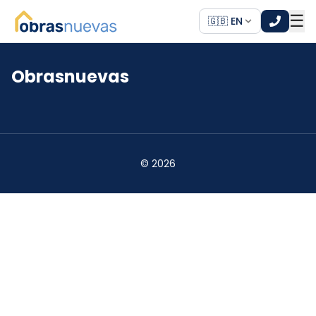
☰
🇬🇧 EN
Obrasnuevas
*
*
©
2026