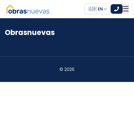
☰
🇬🇧 EN
Obrasnuevas
*
*
©
2026