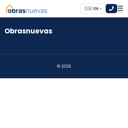
☰
🇬🇧 EN
Obrasnuevas
*
*
©
2026