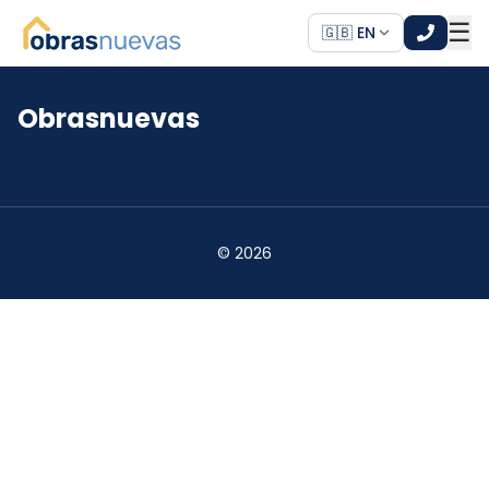
☰
🇬🇧 EN
Obrasnuevas
*
*
©
2026