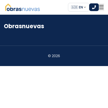
☰
🇬🇧 EN
Obrasnuevas
*
*
©
2026