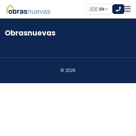
☰
🇬🇧 EN
Obrasnuevas
*
*
©
2026