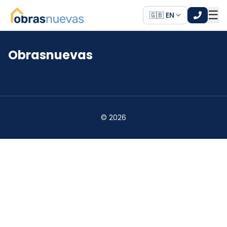
☰
🇬🇧 EN
Obrasnuevas
*
*
©
2026