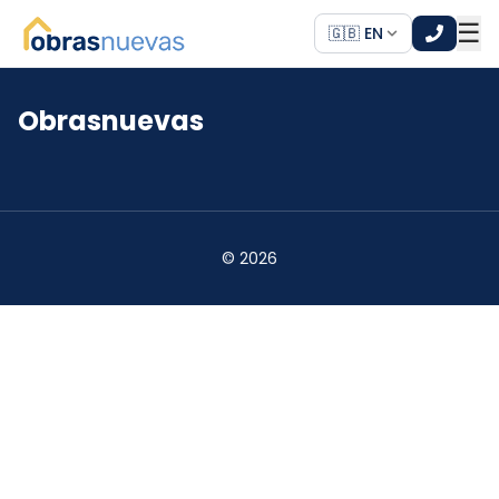
☰
🇬🇧 EN
Obrasnuevas
*
*
©
2026