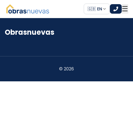
☰
🇬🇧 EN
Obrasnuevas
*
*
©
2026