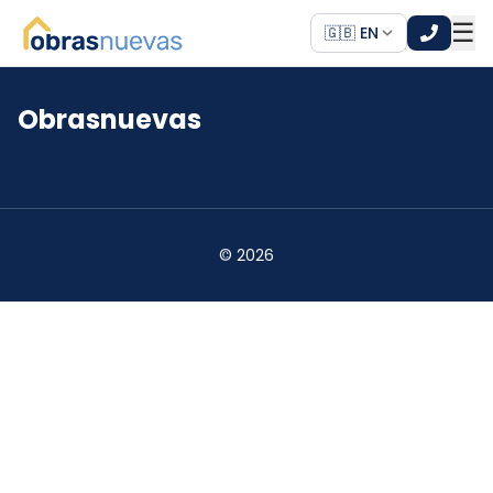
☰
🇬🇧 EN
Obrasnuevas
*
*
©
2026