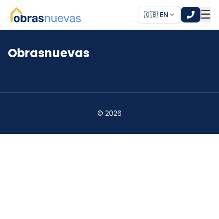
☰
🇬🇧 EN
Obrasnuevas
*
*
©
2026