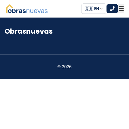
☰
🇬🇧 EN
Obrasnuevas
*
*
©
2026