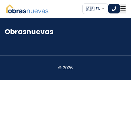
☰
🇬🇧 EN
Obrasnuevas
*
*
©
2026