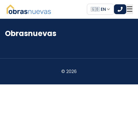
☰
🇬🇧 EN
Obrasnuevas
*
*
©
2026