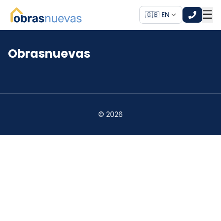
☰
🇬🇧 EN
Obrasnuevas
*
*
©
2026