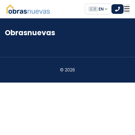
☰
🇬🇧 EN
Obrasnuevas
*
*
©
2026