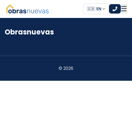
☰
🇬🇧 EN
Obrasnuevas
*
*
©
2026