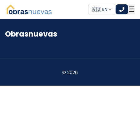
☰
🇬🇧 EN
Obrasnuevas
*
*
©
2026