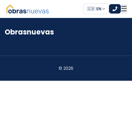
☰
🇬🇧 EN
Obrasnuevas
*
*
©
2026