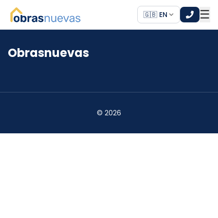
☰
🇬🇧 EN
Obrasnuevas
*
*
©
2026